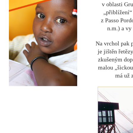
v oblasti Gru
„přiblížení“
z Passo Pord
n.m.) a vy
Na vrchol pak p
je jištěn řetěz
zkušeným dopr
malou „šickou
má už z