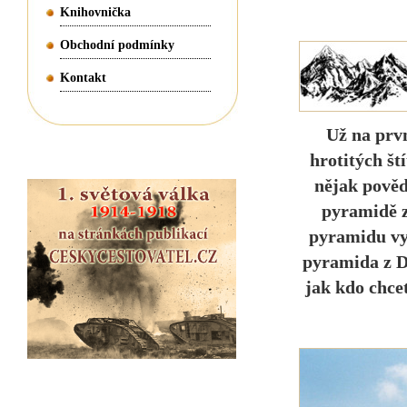
Knihovnička
Obchodní podmínky
Kontakt
Už na prv
hrotitých št
nějak pověd
pyramidě z
pyramidu vyt
pyramida z D
jak kdo chcet