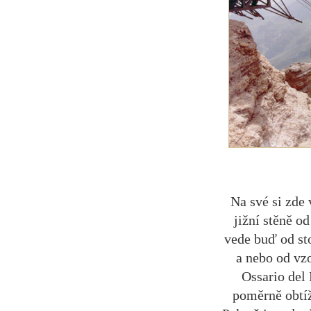
Na své si zde 
jižní stěně o
vede buď od sto
a nebo od vz
Ossario del 
poměrně obtíž