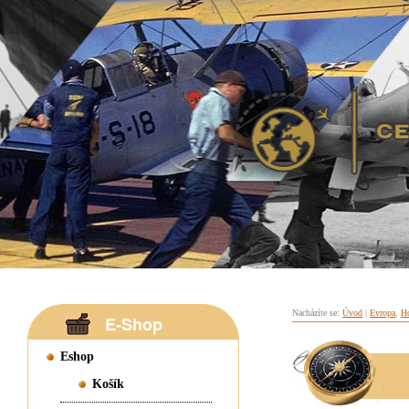
Nacházíte se:
Úvod
|
Evropa
,
H
E-Shop
Eshop
Košík