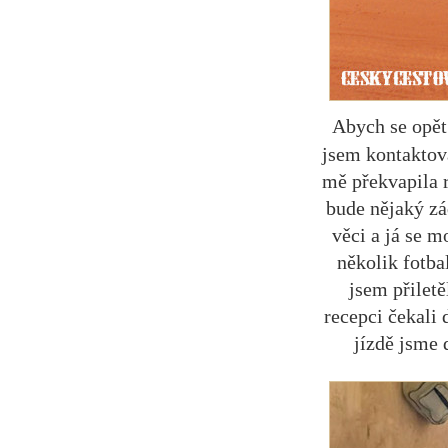
Abych se opět 
jsem kontaktov
mě překvapila r
bude nějaký zá
věci a já se m
několik fotba
jsem přiletě
recepci čekali
jízdě jsme 