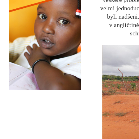
velmi jednoduch
byli nadšeni
v angličtin
sch