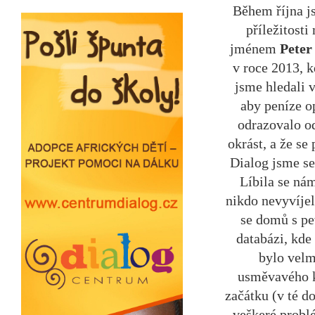
Během října j
příležitost
jménem
Peter
v roce 2013, k
jsme hledali 
aby peníze 
odrazovalo od
okrást, a že s
Dialog jsme se
Líbila se nám
nikdo nevyvíjel
se domů s p
databázi, kde
bylo velm
usměvavého k
začátku (v té d
veškeré problé