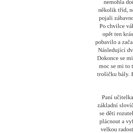
nemohla doč
několik tříd, 
pojali zábavno
Po chvilce vá
opět ten krá
pobavilo a zača
Následující d
Dokonce se mi n
moc se mi to t
trošičku bály.
Paní učitelka
základní sloví
se děti rozute
plácnout a vy
velkou radost