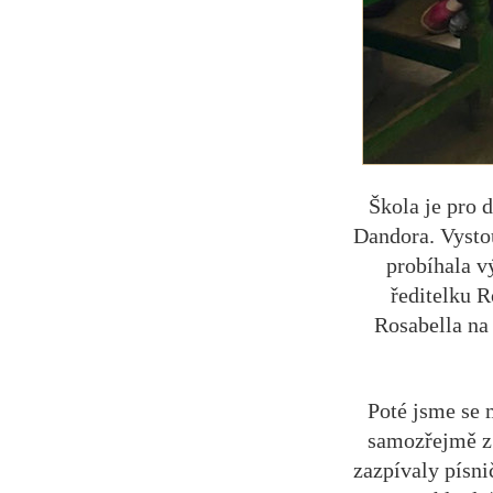
Škola je pro d
Dandora. Vystou
probíhala v
ředitelku R
Rosabella na
Poté jsme se m
samozřejmě z 
zazpívaly písnič