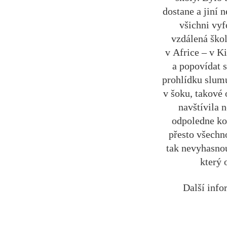
dostane a jiní 
všichni vyf
vzdálená ško
v Africe – v K
a popovídat 
prohlídku slumu
v šoku, takové 
navštívila 
odpoledne kol
přesto všechn
tak nevyhasnou
který 
Další info