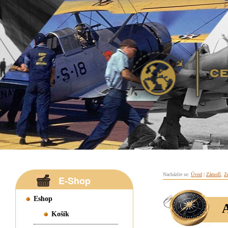
Nacházíte se:
Úvod
|
Zámoří
,
Z
E-Shop
Eshop
A
Košík