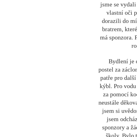
jsme se vydali
vlastní oči 
dorazili do m
bratrem, kter
má sponzora. P
ro
Bydlení je o
postel za záclo
patře pro další
kýbl. Pro vodu
za pomocí koo
neustále děkov
jsem si uvědo
jsem odcház
sponzory a žá
školy. Bylo 