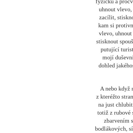
fyzičku a proc
uhnout vlevo, 
zacílit, stis
kam si protivn
vlevo, uhnout 
stisknout spou
putující turis
mojí duševní
dohled jakéhos
A nebo když n
z kteréžto stra
na just chlubi
totiž z rubové
zbarvením s
bodlákových, sí